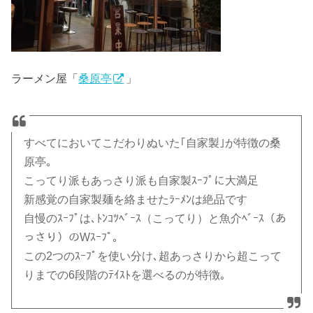
ラーメン屋「
桑原亭
」
すべてにおいてこだわりぬいた｢自家製｣が特徴の桑
原亭｡
こってり派もあっさり派も自家製ｽｰﾌﾟに大満足
新感覚の自家製麺を絡ませたﾗｰﾒﾝは絶品です
自慢のｽｰﾌﾟは､ﾄﾝｺﾂﾍﾞｰｽ（こってり）と魚介ﾍﾞｰｽ（あ
っさり）のWｽｰﾌﾟ｡
この2つのｽｰﾌﾟを使い分け､超あっさりから超こって
りまでの6段階のﾃｲｽﾄを選べるのが特徴｡