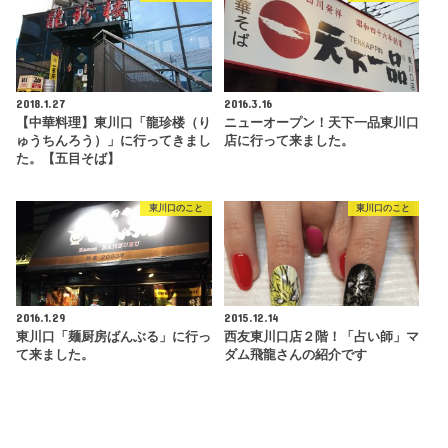
2018.1.27
2016.3.16
【中華料理】東川口「龍珍楼（り
ニューオープン！天下一品東川口
ゅうちんろう）」に行ってきまし
店に行って来ました。
た。【五目そば】
東川口のこと
東川口のこと
2016.1.29
2015.12.14
東川口「麺厨房ばんぶる」に行っ
西友東川口店２階！「占い師」マ
て来ました。
ダム飛龍さんの紹介です