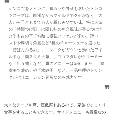
ゲンコツをメインに、鶏ガラや野菜を炊いたトンコ
ツスープは、白濁ながらマイルドでクセがなく、大
人から子どもまで万人が親しみやすい味。特に人気
の「特製つけ麺」は隠し味の魚介風味が香るつけ汁
と手もみの平打ち麺に根強いファンが多い。鶏ロー
ストや厚切り角煮など5種のチャーシューを盛った
「特ばんぶる麺」、ニンニクがガツンと効いたワイ
ルドな「肉スタミナ麺」、白ゴマダレがクリーミー
な「担々麺」など、麺のメニューは5種。また、「味
噌モツ炒め」や「水餃子」など、一品料理やドリン
クがバリエーション豊富なのも魅力です！
大きなテーブル席、座敷席もあるので、家族でゆっくり
食事をすることもできます。サイドメニューも豊富なの