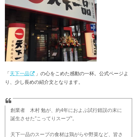
「
天下一品
」の心をこめた感動の一杯。公式ページよ
り、少し長めの紹介文となります。
創業者 木村 勉が、約4年におよぶ試行錯誤の末に
誕生させた”こってりスープ”。
天下一品のスープの食材は鶏がらや野菜など、皆さ