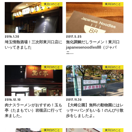
東川口のこと
東川口のこと
2016.1.30
2017.5.25
埼玉情熱酒場！三次郎東川口店に
無化調鯛だしラーメン！東川口
いってきました
japanesenoodles88（ジャパ
ニ…
東川口のこと
東川口のこと
2016.12.10
2017.11.30
肉ナスラーメンがおすすめ！玉も
【大崎公園】無料の動物園にはレ
亭（たまもてい）岩槻店に行って
ッサーパンダもいる！のんびり散
来ました。
歩をしましたよ。
東川口のこと
東川口のこと