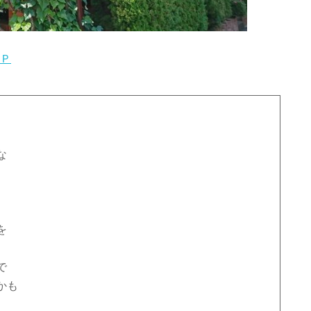
Ｐ
な
を
で
かも